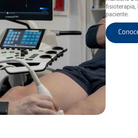
fisioterapia
paciente.
Conoc