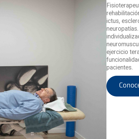
Fisioterapeu
rehabilitaci
ictus, escle
neuropatías.
individualiz
neuromuscula
ejercicio ter
funcionalida
pacientes.
Conoc