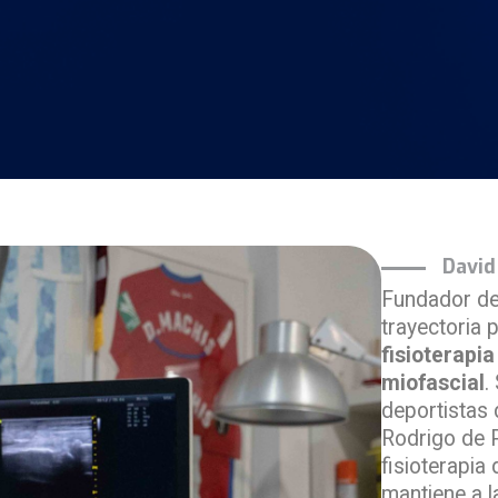
David
Fundador de 
trayectoria 
fisioterapia
miofascial
.
deportistas 
Rodrigo de P
fisioterapia
mantiene a l