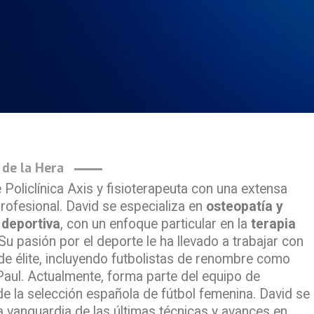
 de la Hera
Policlínica Axis y fisioterapeuta con una extensa
profesional. David se especializa en
osteopatía y
 deportiva
, con un enfoque particular en la
terapia
 Su pasión por el deporte le ha llevado a trabajar con
de élite, incluyendo futbolistas de renombre como
aul. Actualmente, forma parte del equipo de
 de la selección española de fútbol femenina. David se
a vanguardia de las últimas técnicas y avances en